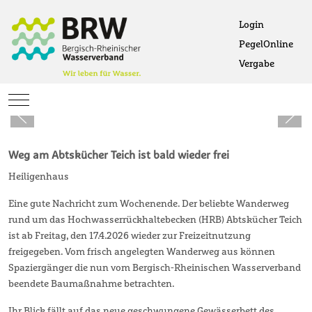
Login
PegelOnline
Ö
Vergabe
Öffne
Mobile Menu Toggle
Weg am Abtskücher Teich ist bald wieder frei
Heiligenhaus
Eine gute Nachricht zum Wochenende. Der beliebte Wanderweg
rund um das Hochwasserrückhaltebecken (HRB) Abtskücher Teich
ist ab Freitag, den 17.4.2026 wieder zur Freizeitnutzung
freigegeben. Vom frisch angelegten Wanderweg aus können
Spaziergänger die nun vom Bergisch-Rheinischen Wasserverband
beendete Baumaßnahme betrachten.
Ihr Blick fällt auf das neue geschwungene Gewässerbett des