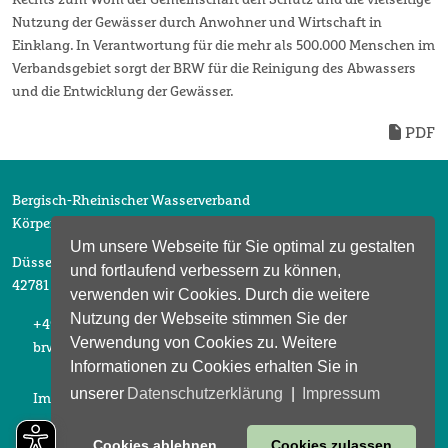
Rechts zum Wohl der Gemeinschaft den Schutz und die vielseitige
Nutzung der Gewässer durch Anwohner und Wirtschaft in
Einklang. In Verantwortung für die mehr als 500.000 Menschen im
Verbandsgebiet sorgt der BRW für die Reinigung des Abwassers
und die Entwicklung der Gewässer.
PDF
Bergisch-Rheinischer Wasserverband
Körperschaft des öffentlichen Rechts
Um unsere Webseite für Sie optimal zu gestalten
Düsselberger Straße 2
und fortlaufend verbessern zu können,
42781 Haan
verwenden wir Cookies. Durch die weitere
Nutzung der Webseite stimmen Sie der
+49 2104 6913 0
Verwendung von Cookies zu. Weitere
brw@brw-haan.de
Informationen zu Cookies erhalten Sie in
unserer
Datenschutzerklärung
|
Impressum
Impressum
Datenschutz
Cookies ablehnen
Cookies zulassen