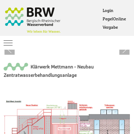
Login
PegelOnline
Ö
Vergabe
Öffne
Mobile Menu Toggle
Klärwerk Mettmann - Neubau
Zentratwasserbehandlungsanlage