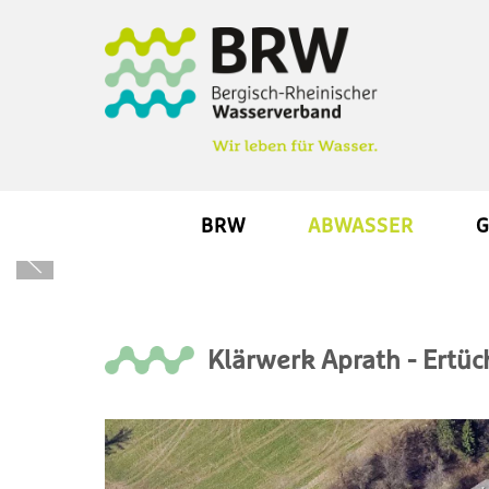
BRW
ABWASSER
G
Klärwerk Aprath - Ertüc